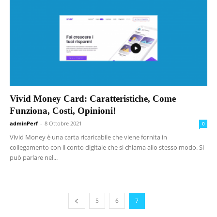
Vivid Money Card: Caratteristiche, Come
Funziona, Costi, Opinioni!
adminPerf
-
8 Ottobre 2021
0
Vivid Money è una carta ricaricabile che viene fornita in
collegamento con il conto digitale che si chiama allo stesso modo. Si
può parlare nel...
5
6
7