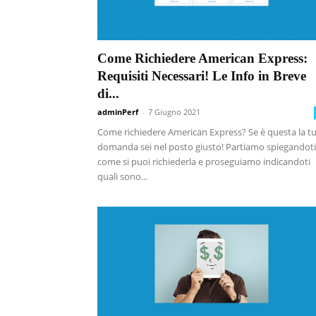
Come Richiedere American Express:
Requisiti Necessari! Le Info in Breve
di...
adminPerf
-
7 Giugno 2021
Come richiedere American Express? Se è questa la t
domanda sei nel posto giusto! Partiamo spiegandoti
come si puoi richiederla e proseguiamo indicandoti
quali sono...