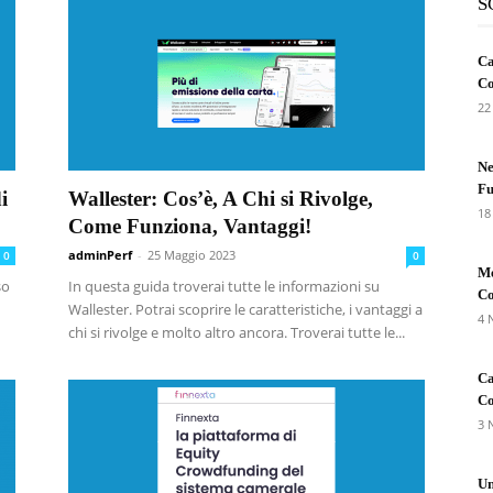
S
Ca
Co
22
Ne
Fu
i
Wallester: Cos’è, A Chi si Rivolge,
18
Come Funziona, Vantaggi!
adminPerf
-
25 Maggio 2023
0
0
Me
so
In questa guida troverai tutte le informazioni su
Co
Wallester. Potrai scoprire le caratteristiche, i vantaggi a
4 
chi si rivolge e molto altro ancora. Troverai tutte le...
Ca
Co
3 
Un