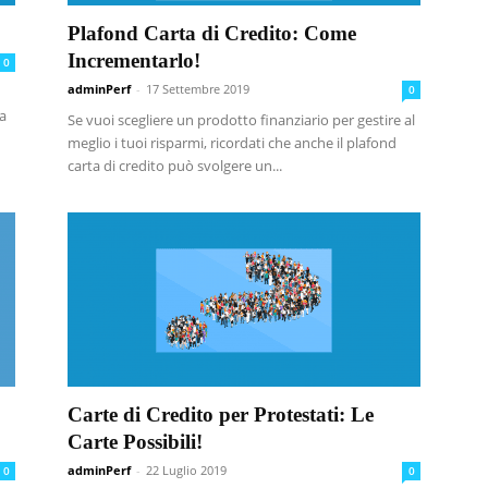
Plafond Carta di Credito: Come
Incrementarlo!
0
adminPerf
-
17 Settembre 2019
0
ta
Se vuoi scegliere un prodotto finanziario per gestire al
meglio i tuoi risparmi, ricordati che anche il plafond
carta di credito può svolgere un...
Carte di Credito per Protestati: Le
Carte Possibili!
adminPerf
-
22 Luglio 2019
0
0