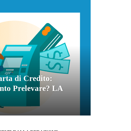
rta di Credito:
to Prelevare? LA