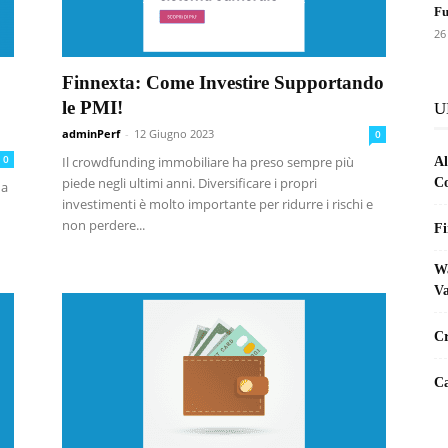
Fu
26
Finnexta: Come Investire Supportando
le PMI!
U
adminPerf
-
12 Giugno 2023
0
0
Il crowdfunding immobiliare ha preso sempre più
Al
piede negli ultimi anni. Diversificare i propri
Co
ua
investimenti è molto importante per ridurre i rischi e
non perdere...
Fi
Wa
Va
Cr
Ca