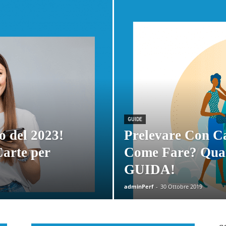
GUIDE
o del 2023!
Prelevare Con Ca
Carte per
Come Fare? Quan
GUIDA!
adminPerf
-
30 Ottobre 2019