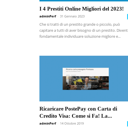
I 4 Prestiti Online Migliori del 2023!
adminPerf
-
31 Gennaio 2023
Che si tratti di un prestito grande o piccolo, può
capitare a tutti di aver bisogno di un prestito. Diven
fondamentale individuare soluzione migliore e...
Ricaricare PostePay con Carta di
Credito Visa: Come si Fa! La...
adminPerf
-
14 Ottobre 2019