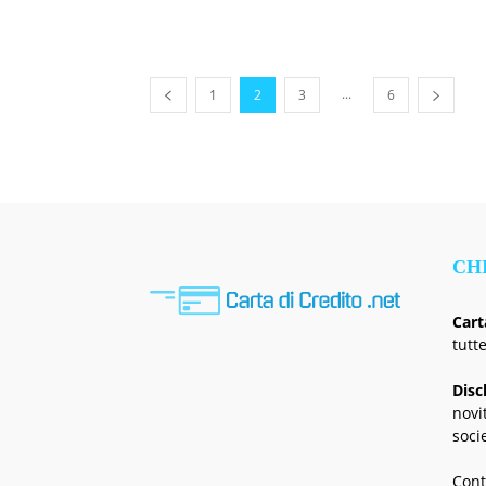
...
1
2
3
6
CH
Cart
tutt
Disc
novi
soci
Cont