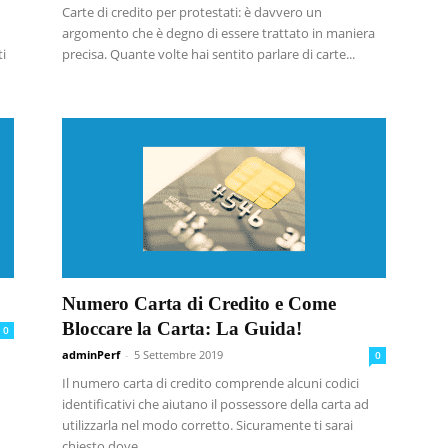
Carte di credito per protestati: è davvero un
argomento che è degno di essere trattato in maniera
ti
precisa. Quante volte hai sentito parlare di carte...
Numero Carta di Credito e Come
Bloccare la Carta: La Guida!
0
adminPerf
-
5 Settembre 2019
0
Il numero carta di credito comprende alcuni codici
identificativi che aiutano il possessore della carta ad
utilizzarla nel modo corretto. Sicuramente ti sarai
chiesto dove...