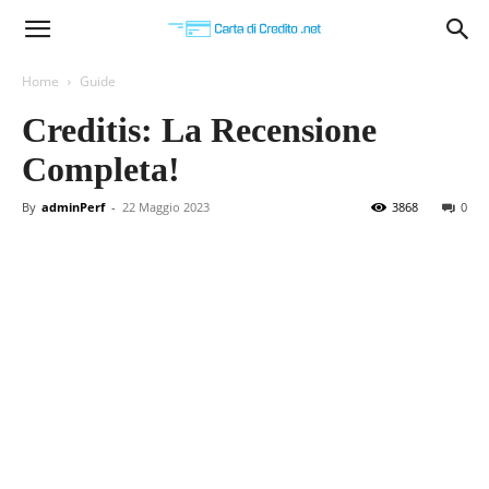
Carta
Home
Guide
Creditis: La Recensione
di
Completa!
By
adminPerf
-
22 Maggio 2023
3868
0
Credito