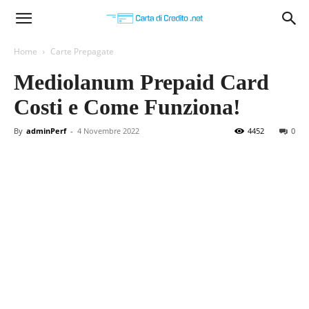
Carta
Home
Carte Prepagate
Mediolanum Prepaid Card
di
Costi e Come Funziona!
By
adminPerf
-
4 Novembre 2022
4452
0
Credito