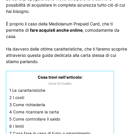
possibilità di acquistare in completa sicurezza tutto ciò di cui
hai bisogno.
È proprio il caso della Mediolanum Prepaid Card, che ti
permette di
fare acquisti anche online
, comodamente da
casa.
Ha davvero delle ottime caratteristiche, che ti faremo scoprire
attraverso questa guida dedicata alla carta stessa di cui
stiamo parlando.
Cosa trovi nell'articolo:
Carte Di Credito
1
Le caratteristiche
2
I costi
3
Come richiederla
4
Come ricaricare la carta
5
Come controllare il saldo
6
I limiti
7
Cosa fare in caso di furto o smarrimento