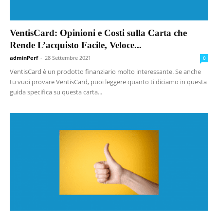
VentisCard: Opinioni e Costi sulla Carta che
Rende L’acquisto Facile, Veloce...
adminPerf
-
28 Settembre 2021
0
VentisCard è un prodotto finanziario molto interessante. Se anche
tu vuoi provare VentisCard, puoi leggere quanto ti diciamo in questa
guida specifica su questa carta...