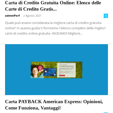
Carta di Credito Gratuita Online: Elenco delle
Carte di Credito Gratis...
adminPerf
-
2 Agosto 2021
0
Quale può essere considerata la migliore carta di credito gratuita
online? In questa guida ti forniremo l'elenco completo delle migliori
carte di credito online gratuite. INIZIAMO! Migliore...
Carta PAYBACK American Express: Opinioni,
Come Funziona, Vantaggi!