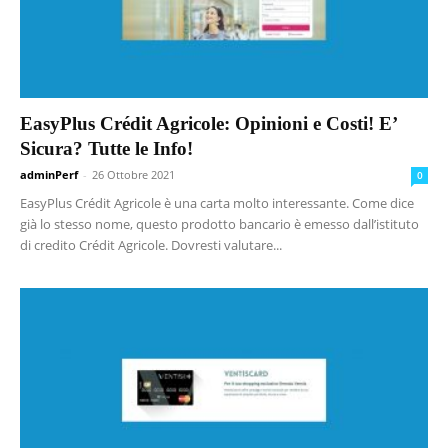
EasyPlus Crédit Agricole: Opinioni e Costi! E’
Sicura? Tutte le Info!
adminPerf
-
26 Ottobre 2021
0
EasyPlus Crédit Agricole è una carta molto interessante. Come dice
già lo stesso nome, questo prodotto bancario è emesso dall’istituto
di credito Crédit Agricole. Dovresti valutare...