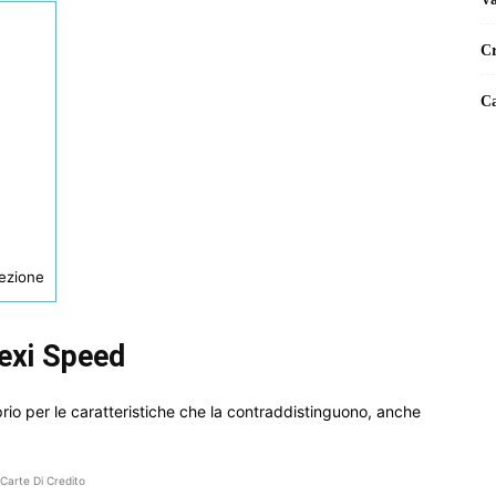
Cr
Ca
lezione
exi Speed
rio per le caratteristiche che la contraddistinguono, anche
Carte Di Credito