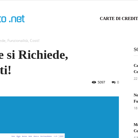
Carta
CARTE DI CREDI
de, Funzionalità, Costi!
di
S
 si Richiede,
ti!
Ca
Credito
Co
22
5097
0
Ne
Fu
18
Me
Co
4 