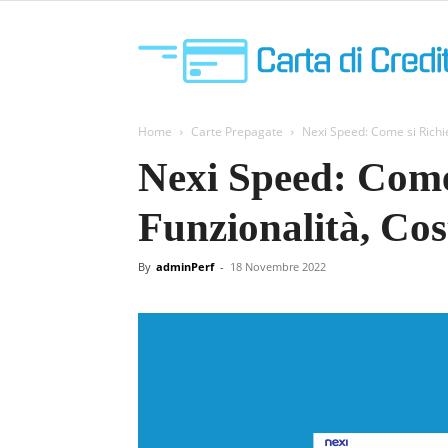
Home
Carte Prepagate
Nexi Speed: Come si Richie
Nexi Speed: Come
Funzionalità, Cos
By
adminPerf
-
18 Novembre 2022