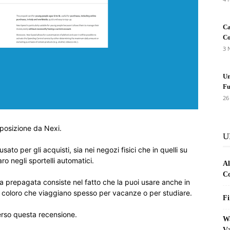
Ca
Co
3 
Un
Fu
26
posizione da Nexi.
U
o per gli acquisti, sia nei negozi fisici che in quelli su
aro negli sportelli automatici.
Al
Co
ta prepagata consiste nel fatto che la puoi usare anche in
er coloro che viaggiano spesso per vacanze o per studiare.
Fi
rso questa recensione.
Wa
Va