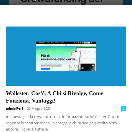
Wallester: Cos’è, A Chi si Rivolge, Come
Funziona, Vantaggi!
adminPerf
-
25 Maggio 2023
0
In questa guida troverai tutte le informazioni su Wallester. Potrai
scoprire le caratteristiche, i vantaggi a chi si rivolge e molto altro
ancora. Troverai tutte le...