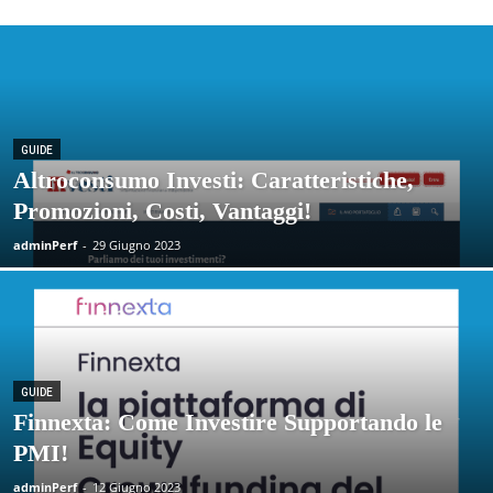
GUIDE
Altroconsumo Investi: Caratteristiche,
Promozioni, Costi, Vantaggi!
adminPerf
-
29 Giugno 2023
GUIDE
Finnexta: Come Investire Supportando le
PMI!
adminPerf
-
12 Giugno 2023