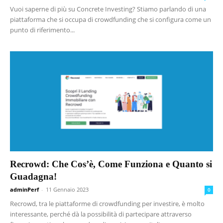
Vuoi saperne di più su Concrete Investing? Stiamo parlando di una
piattaforma che si occupa di crowdfunding che si configura come un
punto di riferimento...
Recrowd: Che Cos’è, Come Funziona e Quanto si
Guadagna!
adminPerf
-
11 Gennaio 2023
0
Recrowd, tra le piattaforme di crowdfunding per investire, è molto
interessante, perché dà la possibilità di partecipare attraverso