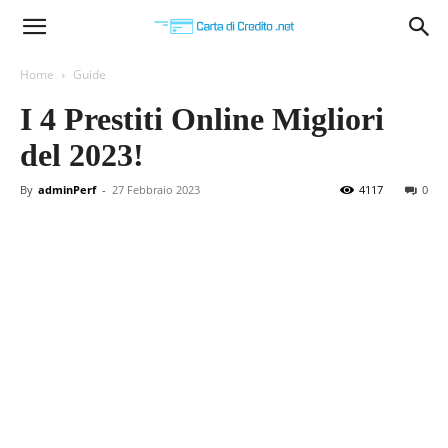
Carta
Home
Guide
I 4 Prestiti Online Migliori
di
del 2023!
By
adminPerf
-
27 Febbraio 2023
4117
0
Credito