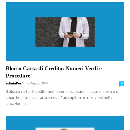
Blocco Carta di Credito: Numeri Verdi e
Procedure!
adminPerf
-
2 Maggio 2019
0
Il blocco carta di credito può essere necessario in caso di furto o di
smarrimento della carta stessa. Può capitare di ritrovarsi nella
situazione in...