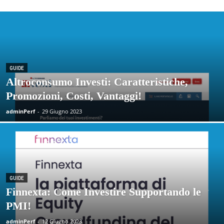
GUIDE
Altroconsumo Investi: Caratteristiche,
Promozioni, Costi, Vantaggi!
adminPerf
-
29 Giugno 2023
GUIDE
Finnexta: Come Investire Supportando le
PMI!
adminPerf
-
12 Giugno 2023