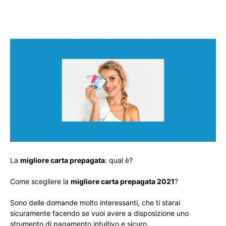
La
migliore carta prepagata
: qual è?
Come scegliere la
migliore carta prepagata 2021
?
Sono delle domande molto interessanti, che ti starai
sicuramente facendo se vuoi avere a disposizione uno
strumento di pagamento intuitivo e sicuro.