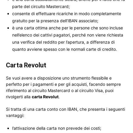
parte del circuito Mastercard;
consente di effettuare ricariche in modo completamente
gratuito per la presenza dell’IBAN associato;
è una carta ottima anche per le persone che sono incluse
nell’elenco dei cattivi pagatori, perché non viene richiesta
una verifica del reddito per l’apertura, a differenza di
quanto avviene spesso con le normali carte di credito.
Carta Revolut
Se vuoi avere a disposizione uno strumento flessibile e
perfetto per i pagamenti e per gli acquisti, facendo sempre
riferimento al circuito Mastercard o al circuito Visa, puoi
rivolgerti alla
carta Revolut
.
Si tratta di una carta conto con IBAN, che presenta i seguenti
vantaggi:
l’attivazione della carta non prevede dei costi;