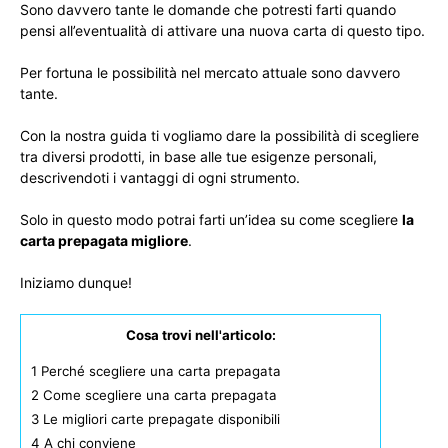
Sono davvero tante le domande che potresti farti quando
pensi all’eventualità di attivare una nuova carta di questo tipo.
Per fortuna le possibilità nel mercato attuale sono davvero
tante.
Con la nostra guida ti vogliamo dare la possibilità di scegliere
tra diversi prodotti, in base alle tue esigenze personali,
descrivendoti i vantaggi di ogni strumento.
Solo in questo modo potrai farti un’idea su come scegliere
la
carta prepagata migliore
.
Iniziamo dunque!
Cosa trovi nell'articolo:
1
Perché scegliere una carta prepagata
2
Come scegliere una carta prepagata
3
Le migliori carte prepagate disponibili
4
A chi conviene