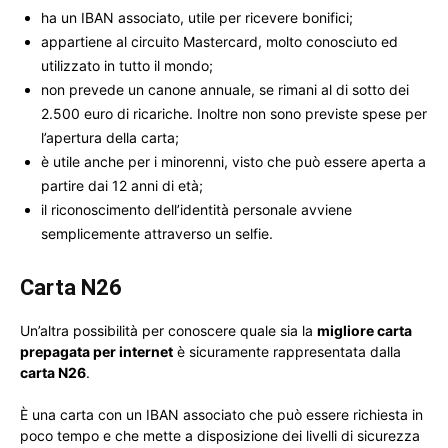
ha un IBAN associato, utile per ricevere bonifici;
appartiene al circuito Mastercard, molto conosciuto ed
utilizzato in tutto il mondo;
non prevede un canone annuale, se rimani al di sotto dei
2.500 euro di ricariche. Inoltre non sono previste spese per
l’apertura della carta;
è utile anche per i minorenni, visto che può essere aperta a
partire dai 12 anni di età;
il riconoscimento dell’identità personale avviene
semplicemente attraverso un selfie.
Carta N26
Un’altra possibilità per conoscere quale sia la
migliore carta
prepagata per internet
è sicuramente rappresentata dalla
carta N26
.
È una carta con un IBAN associato che può essere richiesta in
poco tempo e che mette a disposizione dei livelli di sicurezza