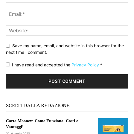
Save my name, email, and website in this browser for the
next time I comment.
I have read and accepted the
Privacy Policy
*
SCELTI DALLA REDAZIONE
Carta Mooney: Come Funziona, Costi e
Vantaggi!
22 Maggio 2023