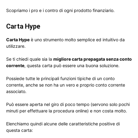
Scopriamo i pro e i contro di ogni prodotto finanziario.
Carta Hype
Carta Hype
è uno strumento molto semplice ed intuitivo da
utilizzare.
Se ti chiedi quale sia la
migliore carta prepagata senza conto
corrente
, questa carta può essere una buona soluzione.
Possiede tutte le principali funzioni tipiche di un conto
corrente, anche se non ha un vero e proprio conto corrente
associato.
Può essere aperta nel giro di poco tempo (servono solo pochi
minuti per effettuare la procedura online) e non costa molto.
Elenchiamo quindi alcune delle caratteristiche positive di
questa carta: