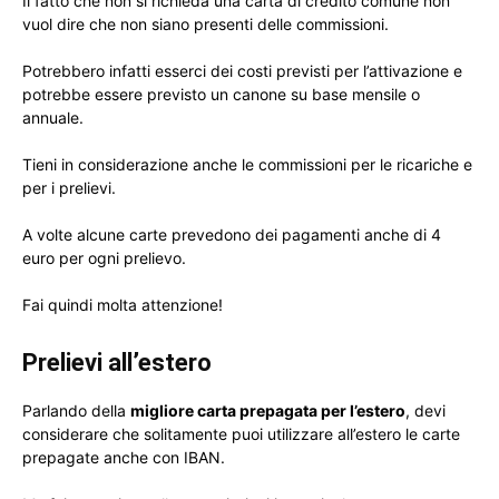
Il fatto che non si richieda una carta di credito comune non
vuol dire che non siano presenti delle commissioni.
Potrebbero infatti esserci dei costi previsti per l’attivazione e
potrebbe essere previsto un canone su base mensile o
annuale.
Tieni in considerazione anche le commissioni per le ricariche e
per i prelievi.
A volte alcune carte prevedono dei pagamenti anche di 4
euro per ogni prelievo.
Fai quindi molta attenzione!
Prelievi all’estero
Parlando della
migliore carta prepagata per l’estero
, devi
considerare che solitamente puoi utilizzare all’estero le carte
prepagate anche con IBAN.