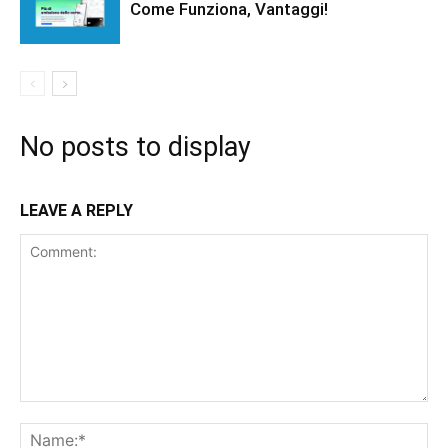
Come Funziona, Vantaggi!
No posts to display
LEAVE A REPLY