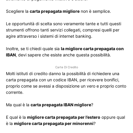
Scegliere la
carta prepagata migliore
non è semplice.
Le opportunità di scelta sono veramente tante e tutti questi
strumenti offrono tanti servizi collegati, compresi quelli per
agire attraverso i sistemi di internet banking.
Inoltre, se ti chiedi quale sia
la migliore carta prepagata con
IBAN
, devi sapere che esiste anche questa possibilità.
Carte Di Credito
Molti istituti di credito danno la possibilità di richiedere una
carta prepagata con un codice IBAN, per ricevere bonifici,
proprio come se avessi a disposizione un vero e proprio conto
corrente.
Ma qual è la
carta prepagata IBAN migliore
?
E qual è la
migliore carta prepagata per l’estero
oppure qual
è la
migliore carta prepagata per minorenni
?