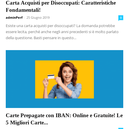
Carta Acquisti per Disoccupati: Caratteristiche
Fondamentali!
adminPerf
-
25 Giugno 2019
0
Esiste una carta acquisti per disoccupati? La domanda potrebbe
essere lecita, perché anche negli anni precedenti si è molto parlato
della questione. Basti pensare in questo...
Carte Prepagate con IBAN: Online e Gratuite! Le
5 Migliori Carte...