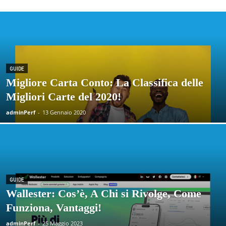
GUIDE
Migliore Carta Conto: La Classifica delle
Migliori Carte del 2020!
adminPerf
-
13 Gennaio 2020
GUIDE
Wallester: Cos’è, A Chi si Rivolge, Come
Funziona, Vantaggi!
adminPerf
-
25 Maggio 2023