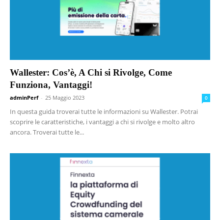
Wallester: Cos’è, A Chi si Rivolge, Come
Funziona, Vantaggi!
adminPerf
-
25 Maggio 2023
0
In questa guida troverai tutte le informazioni su Wallester. Potrai
scoprire le caratteristiche, i vantaggi a chi si rivolge e molto altro
ancora. Troverai tutte le...