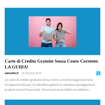
Carte di Credito Gratuite Senza Conto Corrente:
LA GUIDA!
adminPerf
-
24 Ottobre 2019
0
Le carte di credito gratuite senza conto corrente rappresentano
un’opportunità per chi desidera gestire in maniera vantaggiosa le
proprie risorse finanziarie. Alcune persone infatti vorrebbero...