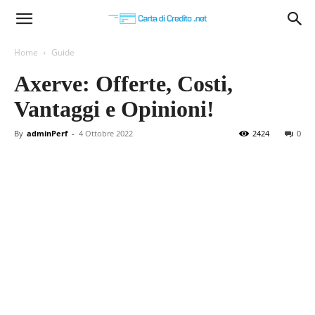
Carta
Home
Guide
Axerve: Offerte, Costi,
di
Vantaggi e Opinioni!
By
adminPerf
-
4 Ottobre 2022
2424
0
Credito