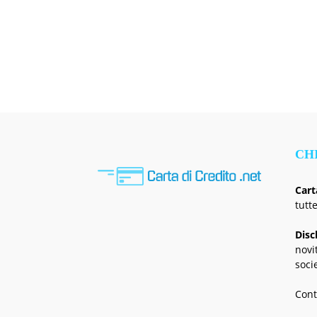
CH
Cart
tutt
Disc
novi
soci
Cont