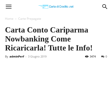
Carta
Home
Carte Prepagate
Carta Conto Cariparma
di
Nowbanking Come
Ricaricarla! Tutte le Info!
Credito
By
adminPerf
-
3 Giugno 2019
3474
0