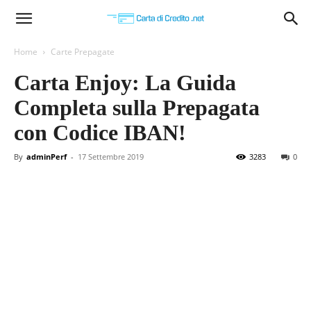
Carta
Home
Carte Prepagate
Carta Enjoy: La Guida
di
Completa sulla Prepagata
con Codice IBAN!
Credito
By
adminPerf
-
17 Settembre 2019
3283
0