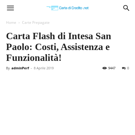
Carta
Home
Carte Prepagate
Carta Flash di Intesa San
di
Paolo: Costi, Assistenza e
Funzionalità!
Credito
By
adminPerf
-
8 Aprile 2019
9447
0