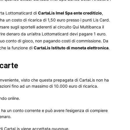
arta Lottomaticard di
CartaLis Imel Spa ente creditizio
,
ha un costo di ricarica di 1,50 euro presso i punti Lis Card.
sare sugli sportelli aderenti al circuito Qui Multibanca il
erire denaro da un’altra Lottomaticard devi pagare 1 euro.
 tuo conto di gioco, non pagando costi di commissione. Da
he la funzione di
CartaLis Istituto di moneta elettronica
.
 carte
onveniente, visto che questa prepagata di CartaLis non ha
azioni fino ad un massimo di 10.000 euro di ricarica.
ndo online.
n ha un conto corrente e può avere l’esigenza di compiere
enaro.
di CartaLis viene accettata ovunque.