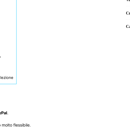
Cr
Ca
p
elezione
yPal
.
olto flessibile.