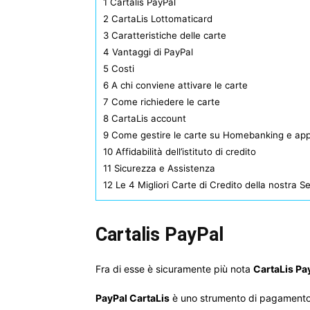
1
Cartalis PayPal
2
CartaLis Lottomaticard
3
Caratteristiche delle carte
4
Vantaggi di PayPal
5
Costi
6
A chi conviene attivare le carte
7
Come richiedere le carte
8
CartaLis account
9
Come gestire le carte su Homebanking e ap
10
Affidabilità dell’istituto di credito
11
Sicurezza e Assistenza
12
Le 4 Migliori Carte di Credito della nostra S
Cartalis PayPal
Fra di esse è sicuramente più nota
CartaLis Pa
PayPal CartaLis
è uno strumento di pagamento m