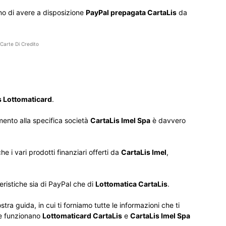
ono di avere a disposizione
PayPal prepagata CartaLis
da
Carte Di Credito
s Lottomaticard
.
mento alla specifica società
CartaLis Imel Spa
è davvero
i vari prodotti finanziari offerti da
CartaLis Imel
,
ristiche sia di PayPal che di
Lottomatica CartaLis
.
tra guida, in cui ti forniamo tutte le informazioni che ti
me funzionano
Lottomaticard CartaLis
e
CartaLis Imel Spa