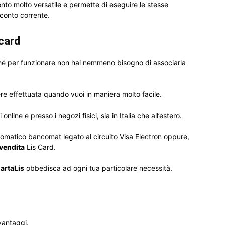
o molto versatile e permette di eseguire le stesse
 conto corrente.
card
hé per funzionare non hai nemmeno bisogno di associarla
e effettuata quando vuoi in maniera molto facile.
nline e presso i negozi fisici, sia in Italia che all’estero.
tomatico bancomat legato al circuito Visa Electron oppure,
 vendita
Lis Card.
CartaLis
obbedisca ad ogni tua particolare necessità.
vantaggi.