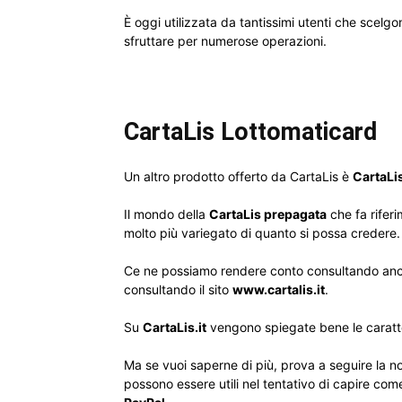
È oggi utilizzata da tantissimi utenti che scelg
sfruttare per numerose operazioni.
CartaLis Lottomaticard
Un altro prodotto offerto da CartaLis è
CartaLi
Il mondo della
CartaLis prepagata
che fa riferi
molto più variegato di quanto si possa credere.
Ce ne possiamo rendere conto consultando anche 
consultando il sito
www.cartalis.it
.
Su
CartaLis.it
vengono spiegate bene le caratte
Ma se vuoi saperne di più, prova a seguire la nos
possono essere utili nel tentativo di capire co