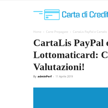
Home
Carte Prepagate
CartaLis PayPal e Cartalis 
CartaLis PayPal e
Lottomaticard: Ca
Valutazioni!
By
adminPerf
-
11 Aprile 2019