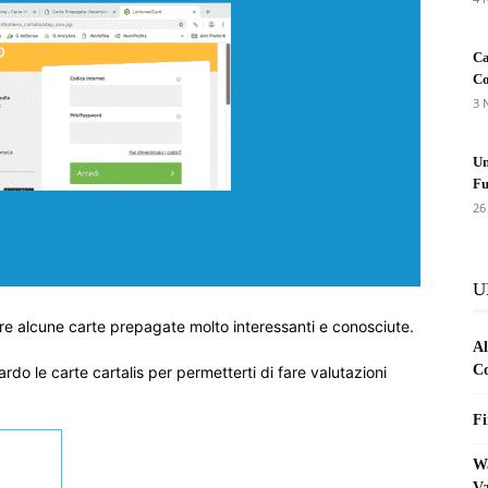
Ca
Co
3 
Un
Fu
26
U
are alcune carte prepagate molto interessanti e conosciute.
Al
Co
rdo le carte cartalis per permetterti di fare valutazioni
Fi
Wa
Va