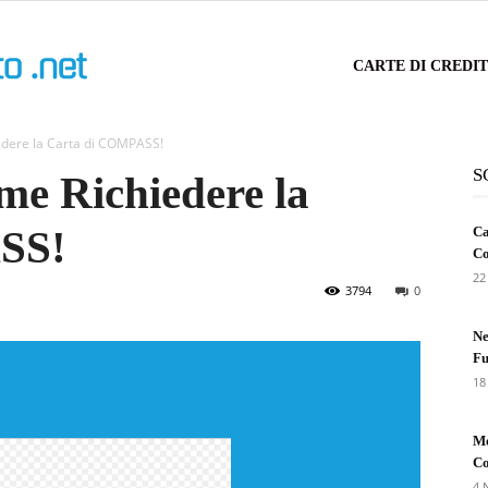
Carta
CARTE DI CREDI
dere la Carta di COMPASS!
di
S
e Richiedere la
SS!
Ca
Credito
Co
22
3794
0
Ne
Fu
18
Me
Co
4 