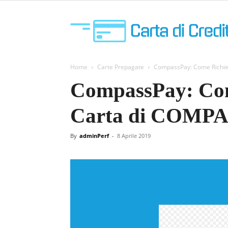
Home
Carte Prepagate
CompassPay: Come Richie
CompassPay: Com
Carta di COMPA
By
adminPerf
-
8 Aprile 2019