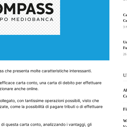
Ca
Co
3 
Un
Fu
26
 che presenta molte caratteristiche interessanti.
U
’efficace carta conto, una carta di debito per effettuare
zionare anche online.
Al
Co
ollegato, con tantissime operazioni possibili, visto che
te, come la possibilità di pagare tributi o di effettuare
Fi
Wa
à di questa carta conto, analizzando i vantaggi, gli
Va