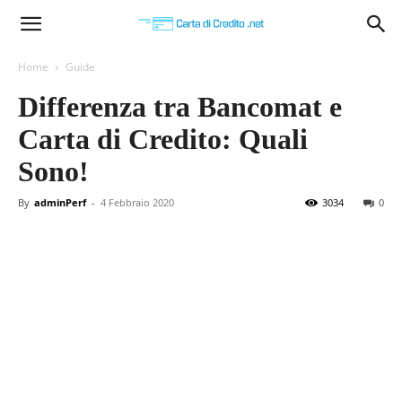
Carta
Home
Guide
Differenza tra Bancomat e
di
Carta di Credito: Quali
Sono!
Credito
By
adminPerf
-
4 Febbraio 2020
3034
0