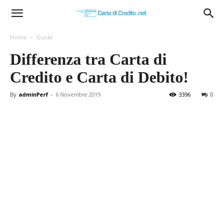
Carta
Home
Guide
Differenza tra Carta di
di
Credito e Carta di Debito!
By
adminPerf
-
6 Novembre 2019
3396
0
Credito