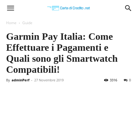
Carta
Home
Guide
Garmin Pay Italia: Come
di
Effettuare i Pagamenti e
Quali sono gli Smartwatch
Credito
Compatibili!
By
adminPerf
-
27 Novembre 2019
3316
0