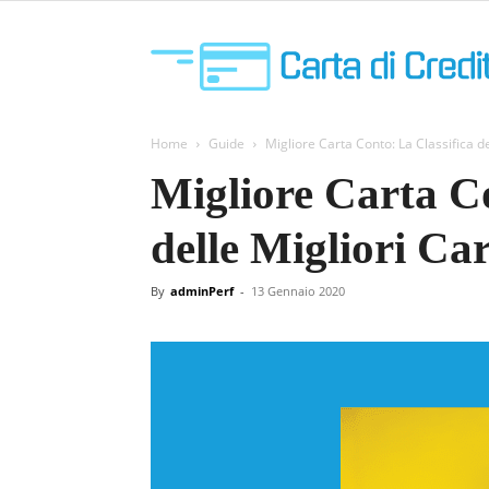
Home
Guide
Migliore Carta Conto: La Classifica de
Migliore Carta Co
delle Migliori Car
By
adminPerf
-
13 Gennaio 2020