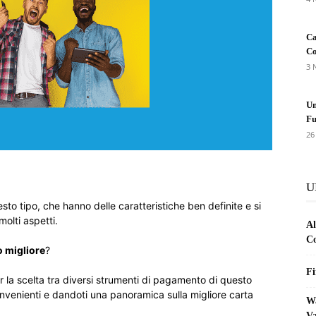
Ca
Co
3 
Un
Fu
26
U
sto tipo, che hanno delle caratteristiche ben definite e si
olti aspetti.
Al
Co
o migliore
?
Fi
er la scelta tra diversi strumenti di pagamento di questo
onvenienti e dandoti una panoramica sulla migliore carta
Wa
Va