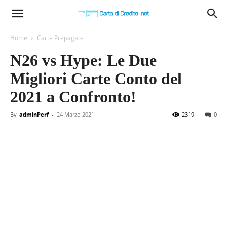
Carta
Home
Carte Prepagate
N26 vs Hype: Le Due
di
Migliori Carte Conto del
2021 a Confronto!
Credito
By
adminPerf
-
24 Marzo 2021
2319
0