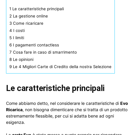
1
Le caratteristiche principali
2
La gestione online
3
Come ricaricare
4
I costi
5
I limiti
6
I pagamenti contactless
7
Cosa fare in caso di smarrimento
8
Le opinioni
9
Le 4 Migliori Carte di Credito della nostra Selezione
Le caratteristiche principali
Come abbiamo detto, nel considerare le caratteristiche di
Evo
Ricarica
, non bisogna dimenticare che si tratta di un prodotto
estremamente flessibile, per cui si adatta bene ad ogni
esigenza.
La
carta Evo
è stata messa a punto proprio per rispondere