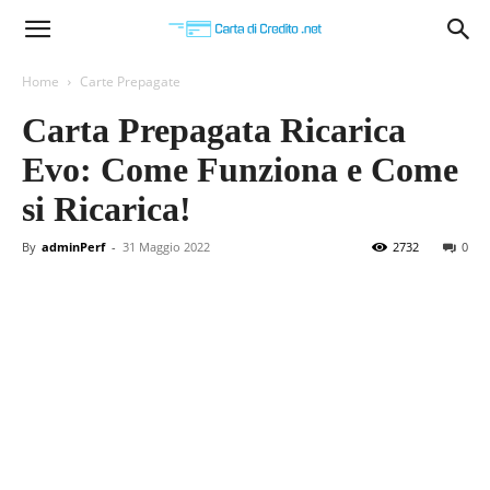
Carta
Home
Carte Prepagate
Carta Prepagata Ricarica
di
Evo: Come Funziona e Come
si Ricarica!
Credito
By
adminPerf
-
31 Maggio 2022
2732
0