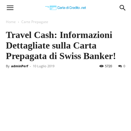
Carta
Home
Carte Prepagate
Travel Cash: Informazioni
di
Dettagliate sulla Carta
Prepagata di Swiss Banker!
Credito
By
adminPerf
-
10 Luglio 2019
5720
0