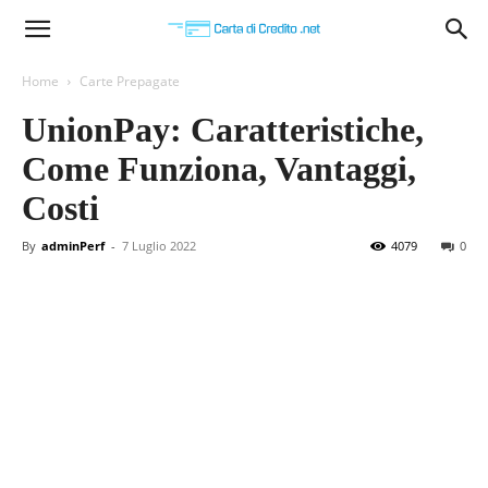
Carta
Home
Carte Prepagate
UnionPay: Caratteristiche,
di
Come Funziona, Vantaggi,
Costi
Credito
By
adminPerf
-
7 Luglio 2022
4079
0