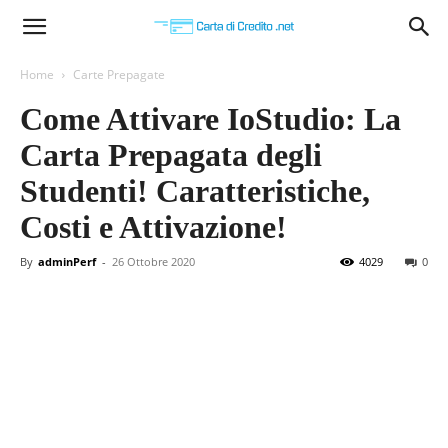
Carta
Home
Carte Prepagate
Come Attivare IoStudio: La
di
Carta Prepagata degli
Studenti! Caratteristiche,
Credito
Costi e Attivazione!
By
adminPerf
-
26 Ottobre 2020
4029
0