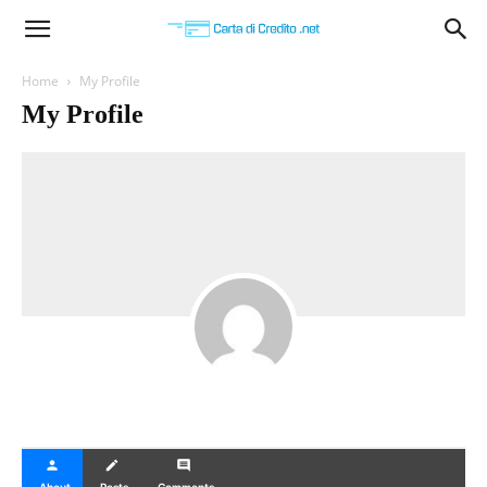
Carta
Home
My Profile
My Profile
di
Credito
person
create
comment