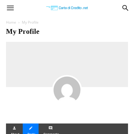
Carta
Home
My Profile
My Profile
di
Credito
person
create
comment