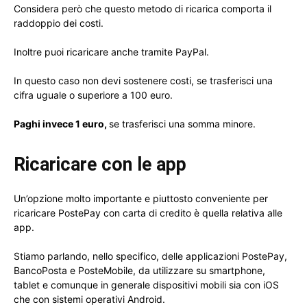
Considera però che questo metodo di ricarica comporta il
raddoppio dei costi.
Inoltre puoi ricaricare anche tramite PayPal.
In questo caso non devi sostenere costi, se trasferisci una
cifra uguale o superiore a 100 euro.
Paghi invece 1 euro,
se trasferisci una somma minore.
Ricaricare con le app
Un’opzione molto importante e piuttosto conveniente per
ricaricare PostePay con carta di credito è quella relativa alle
app.
Stiamo parlando, nello specifico, delle applicazioni PostePay,
BancoPosta e PosteMobile, da utilizzare su smartphone,
tablet e comunque in generale dispositivi mobili sia con iOS
che con sistemi operativi Android.