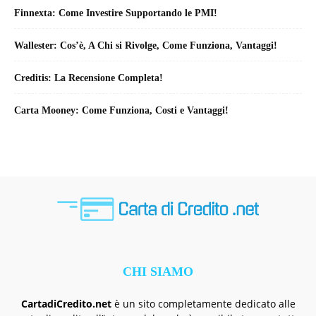
Finnexta: Come Investire Supportando le PMI!
Wallester: Cos’è, A Chi si Rivolge, Come Funziona, Vantaggi!
Creditis: La Recensione Completa!
Carta Mooney: Come Funziona, Costi e Vantaggi!
CHI SIAMO
CartadiCredito.net
è un sito completamente dedicato alle