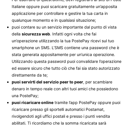
Italiane oppure puoi scaricare gratuitamente un’apposita
applicazione per controllare e gestire la tua carta in
qualunque momento e in qualsiasi situazione;
puoi contare su un servizio importante dal punto di vista
della
sicurezza web
. Infatti ogni volta che fai
un’operazione utilizzando la tua PostePay ricevi sul tuo
smartphone un SMS. L’SMS contiene una password che è
stata generata appositamente per un’unica operazione.
Utilizzando questa password puoi convalidare l’operazione
ed essere sicuro che tutto ciò che fai sia stato autorizzato
direttamente da te;
puoi servirti del servizio peer to peer
, per scambiare
denaro in tempo reale con altri tuoi amici che possiedono
una PostePay;
puoi ricaricare online
tramite l’app PostePay oppure puoi
ricaricare presso gli sportelli automatici Postamat,
rivolgendoti agli uffici postali e presso i punti vendita
abilitati. Ti ricordiamo che la somma ricaricata sarà