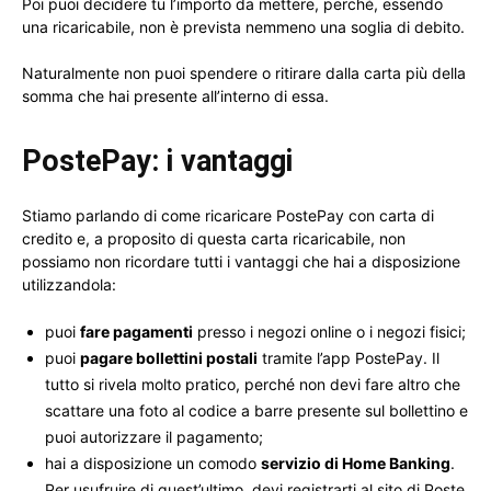
Poi puoi decidere tu l’importo da mettere, perché, essendo
una ricaricabile, non è prevista nemmeno una soglia di debito.
Naturalmente non puoi spendere o ritirare dalla carta più della
somma che hai presente all’interno di essa.
PostePay: i vantaggi
Stiamo parlando di come ricaricare PostePay con carta di
credito e, a proposito di questa carta ricaricabile, non
possiamo non ricordare tutti i vantaggi che hai a disposizione
utilizzandola:
puoi
fare pagamenti
presso i negozi online o i negozi fisici;
puoi
pagare bollettini postali
tramite l’app PostePay. Il
tutto si rivela molto pratico, perché non devi fare altro che
scattare una foto al codice a barre presente sul bollettino e
puoi autorizzare il pagamento;
hai a disposizione un comodo
servizio di Home Banking
.
Per usufruire di quest’ultimo, devi registrarti al sito di Poste