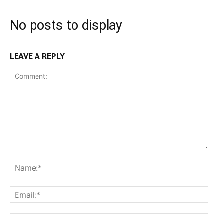
No posts to display
LEAVE A REPLY