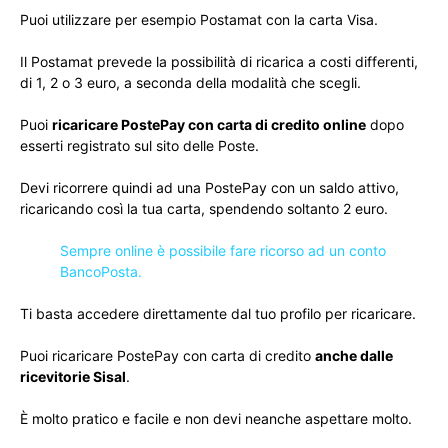
Puoi utilizzare per esempio Postamat con la carta Visa.
Il Postamat prevede la possibilità di ricarica a costi differenti,
di 1, 2 o 3 euro, a seconda della modalità che scegli.
Puoi
ricaricare PostePay con carta di credito online
dopo
esserti registrato sul sito delle Poste.
Devi ricorrere quindi ad una PostePay con un saldo attivo,
ricaricando così la tua carta, spendendo soltanto 2 euro.
Sempre online è possibile fare ricorso ad un conto
BancoPosta.
Ti basta accedere direttamente dal tuo profilo per ricaricare.
Puoi ricaricare PostePay con carta di credito
anche dalle
ricevitorie Sisal
.
È molto pratico e facile e non devi neanche aspettare molto.