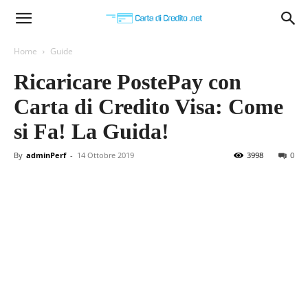
Carta
Home
Guide
Ricaricare PostePay con
di
Carta di Credito Visa: Come
si Fa! La Guida!
Credito
By
adminPerf
-
14 Ottobre 2019
3998
0