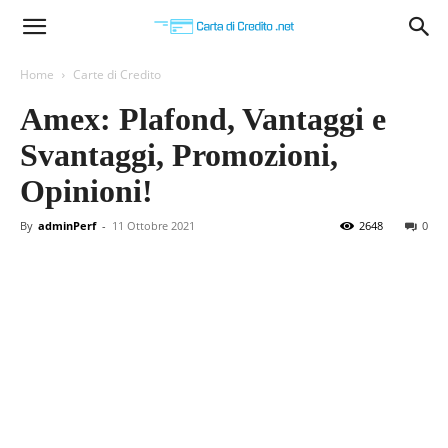
Carta
Home
Carte di Credito
Amex: Plafond, Vantaggi e
di
Svantaggi, Promozioni,
Opinioni!
Credito
By
adminPerf
-
11 Ottobre 2021
2648
0