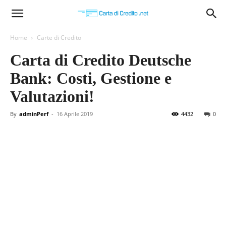
Carta
Home
Carte di Credito
Carta di Credito Deutsche
di
Bank: Costi, Gestione e
Valutazioni!
Credito
By
adminPerf
-
16 Aprile 2019
4432
0