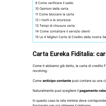
9
Come verificare il saldo
10
Opinioni della carta
11
Come bloccare la carta
12
I rischi e la sicurezza
13
Tempi di chiusura carta
14
Come contattare il servizio clienti
15
Le 4 Migliori Carte di Credito della nostra S
Carta Eureka Fiditalia: ca
Come ti abbiamo già detto, la carta di credito Fi
revolving.
Come
anticipo contante
puoi contare su una ci
Naturalmente puoi scegliere il
pagamento rate
In questo caso la rata minima deve corrisponde
frazionato per poi ottenere il rimborso.