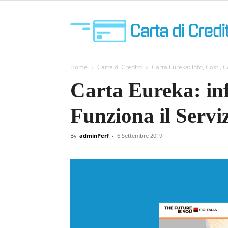
Home
Carte di Credito
Carta Eureka: info, Costi, C
Carta Eureka: in
Funziona il Serviz
By
adminPerf
-
6 Settembre 2019