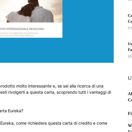
Ca
Co
3 
Un
Fu
26
U
odotto molto interessante e, se sei alla ricerca di una
esti rivolgerti a questa carta, scoprendo tutti i vantaggi di
Al
Co
carta Eureka?
Fi
a Eureka, come richiedere questa carta di credito e come
Wa
Va