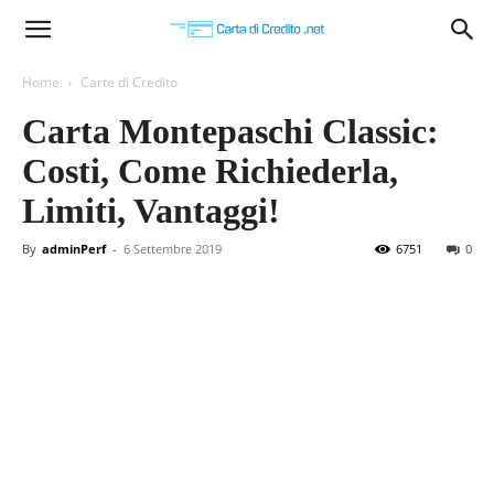
Carta
Home
Carte di Credito
Carta Montepaschi Classic:
di
Costi, Come Richiederla,
Limiti, Vantaggi!
Credito
By
adminPerf
-
6 Settembre 2019
6751
0