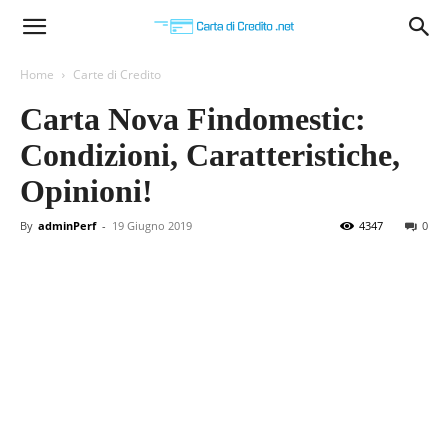
Carta
Home
Carte di Credito
Carta Nova Findomestic:
di
Condizioni, Caratteristiche,
Opinioni!
Credito
By
adminPerf
-
19 Giugno 2019
4347
0