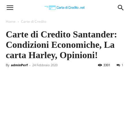
Carta
Home
Carte di Credito
Carte di Credito Santander:
di
Condizioni Economiche, La
carta Harley, Opinioni!
Credito
By
adminPerf
-
24 Febbraio 2020
3301
1