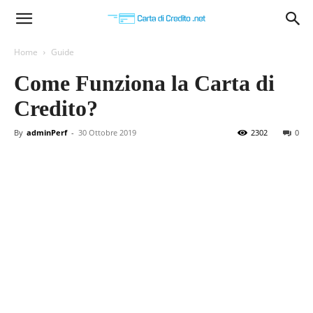
Carta
Home
Guide
Come Funziona la Carta di
di
Credito?
By
adminPerf
-
30 Ottobre 2019
2302
0
Credito