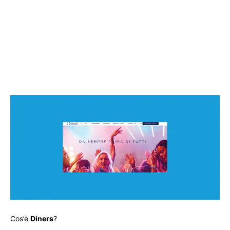
Cos’è
Diners
?