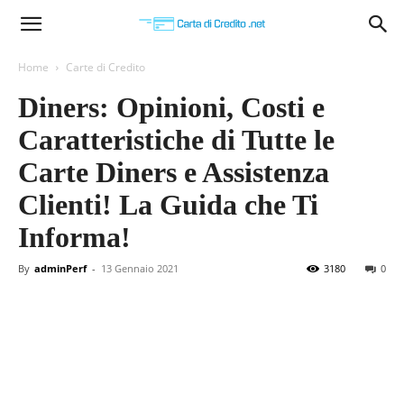
Carta
Home
Carte di Credito
Diners: Opinioni, Costi e
di
Caratteristiche di Tutte le
Carte Diners e Assistenza
Credito
Clienti! La Guida che Ti
Informa!
By
adminPerf
-
13 Gennaio 2021
3180
0