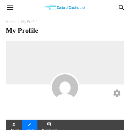
Carta
Home
My Profile
My Profile
di
Credito
settings
person
create
comment