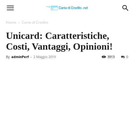
Carta
Home
Carte di Credito
Unicard: Caratteristiche,
di
Costi, Vantaggi, Opinioni!
By
adminPerf
-
2 Maggio 2019
3913
0
Credito