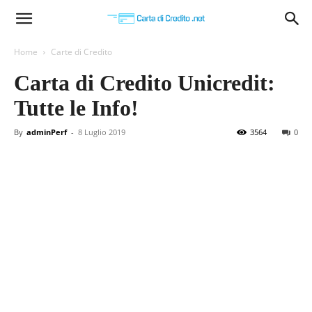
Carta
Home
Carte di Credito
Carta di Credito Unicredit:
di
Tutte le Info!
By
adminPerf
-
8 Luglio 2019
3564
0
Credito