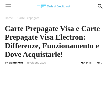
Carta
Home
Carte Prepagate
Carte Prepagate Visa e Carte
di
Prepagate Visa Electron:
Differenze, Funzionamento e
Credito
Dove Acquistarle!
By
adminPerf
-
15 Giugno 2020
5448
0