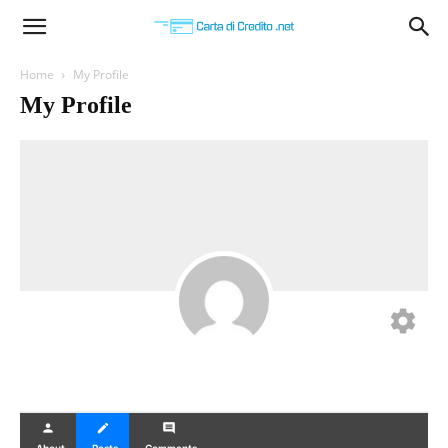
Carta
Home
My Profile
My Profile
di
Credito
settings
person
create
comment