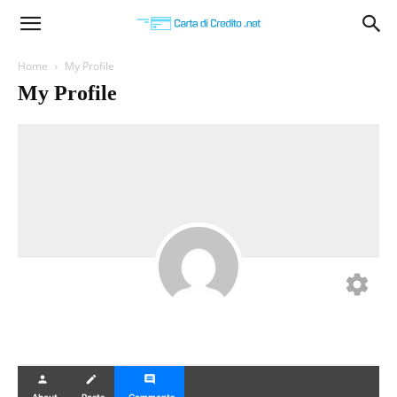
Carta
Home
My Profile
My Profile
di
Credito
settings
person
create
comment