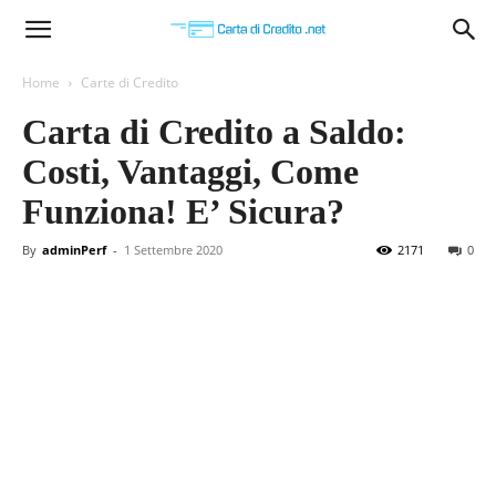
Carta
Home
Carte di Credito
Carta di Credito a Saldo:
di
Costi, Vantaggi, Come
Funziona! E’ Sicura?
Credito
By
adminPerf
-
1 Settembre 2020
2171
0