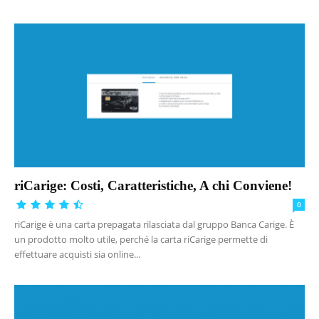
riCarige: Costi, Caratteristiche, A chi Conviene!
0
riCarige è una carta prepagata rilasciata dal gruppo Banca Carige. È
un prodotto molto utile, perché la carta riCarige permette di
effettuare acquisti sia online...