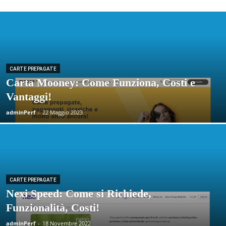
CARTE PREPAGATE
Carta Mooney: Come Funziona, Costi e
Vantaggi!
adminPerf
-
22 Maggio 2023
CARTE PREPAGATE
Nexi Speed: Come si Richiede,
Funzionalità, Costi!
adminPerf
-
18 Novembre 2022