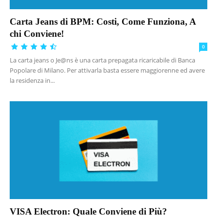
Carta Jeans di BPM: Costi, Come Funziona, A
chi Conviene!
0
La carta jeans o Je@ns è una carta prepagata ricaricabile di Banca
Popolare di Milano. Per attivarla basta essere maggiorenne ed avere
la residenza in...
VISA Electron: Quale Conviene di Più?