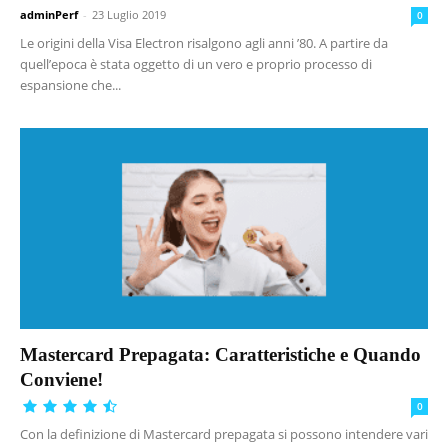
adminPerf
-
23 Luglio 2019
0
Le origini della Visa Electron risalgono agli anni ’80. A partire da
quell’epoca è stata oggetto di un vero e proprio processo di
espansione che...
Mastercard Prepagata: Caratteristiche e Quando
Conviene!
0
Con la definizione di Mastercard prepagata si possono intendere vari