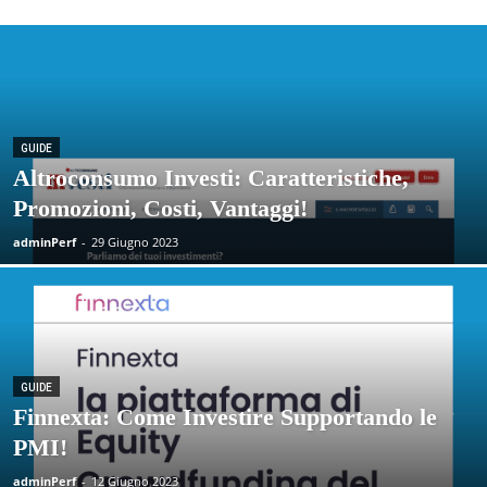
GUIDE
Altroconsumo Investi: Caratteristiche,
Promozioni, Costi, Vantaggi!
adminPerf
-
29 Giugno 2023
GUIDE
Finnexta: Come Investire Supportando le
PMI!
adminPerf
-
12 Giugno 2023