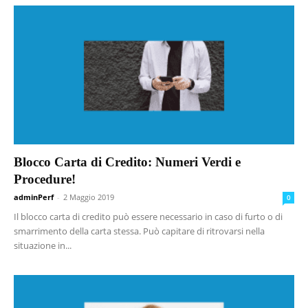
Blocco Carta di Credito: Numeri Verdi e
Procedure!
adminPerf
-
2 Maggio 2019
0
Il blocco carta di credito può essere necessario in caso di furto o di
smarrimento della carta stessa. Può capitare di ritrovarsi nella
situazione in...