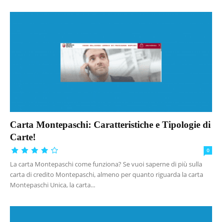
Carta Montepaschi: Caratteristiche e Tipologie di
Carte!
0
La carta Montepaschi come funziona? Se vuoi saperne di più sulla
carta di credito Montepaschi, almeno per quanto riguarda la carta
Montepaschi Unica, la carta...