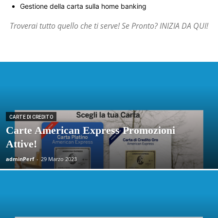
Gestione della carta sulla home banking
Troverai tutto quello che ti serve! Se Pronto? INIZIA DA QUI!
CARTE DI CREDITO
Carte American Express Promozioni
Attive!
adminPerf
-
29 Marzo 2023