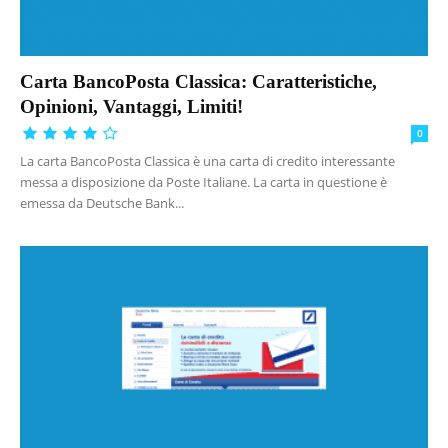
Carta BancoPosta Classica: Caratteristiche,
Opinioni, Vantaggi, Limiti!
0
La carta BancoPosta Classica è una carta di credito interessante
messa a disposizione da Poste Italiane. La carta in questione è
emessa da Deutsche Bank...