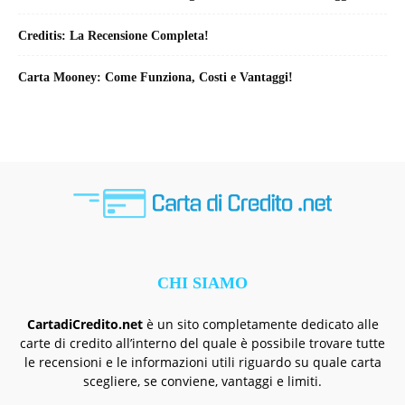
Creditis: La Recensione Completa!
Carta Mooney: Come Funziona, Costi e Vantaggi!
CHI SIAMO
CartadiCredito.net
è un sito completamente dedicato alle
carte di credito all’interno del quale è possibile trovare tutte
le recensioni e le informazioni utili riguardo su quale carta
scegliere, se conviene, vantaggi e limiti.