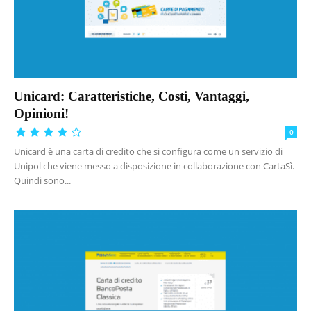
Unicard: Caratteristiche, Costi, Vantaggi,
Opinioni!
0
Unicard è una carta di credito che si configura come un servizio di
Unipol che viene messo a disposizione in collaborazione con CartaSì.
Quindi sono...