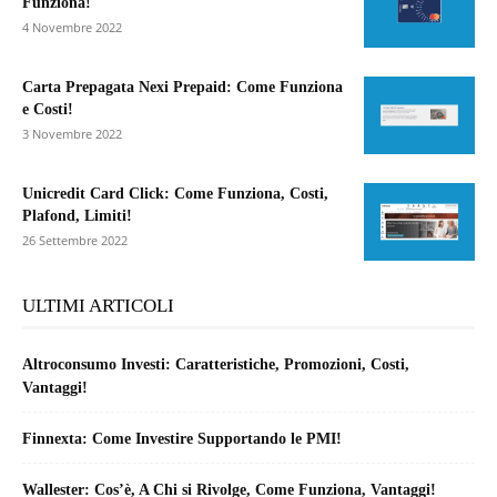
Funziona!
4 Novembre 2022
Carta Prepagata Nexi Prepaid: Come Funziona
e Costi!
3 Novembre 2022
Unicredit Card Click: Come Funziona, Costi,
Plafond, Limiti!
26 Settembre 2022
ULTIMI ARTICOLI
Altroconsumo Investi: Caratteristiche, Promozioni, Costi,
Vantaggi!
Finnexta: Come Investire Supportando le PMI!
Wallester: Cos’è, A Chi si Rivolge, Come Funziona, Vantaggi!