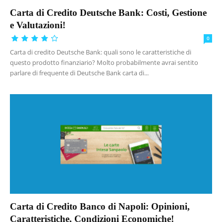
Carta di Credito Deutsche Bank: Costi, Gestione
e Valutazioni!
0
Carta di credito Deutsche Bank: quali sono le caratteristiche di
questo prodotto finanziario? Molto probabilmente avrai sentito
parlare di frequente di Deutsche Bank carta di...
Carta di Credito Banco di Napoli: Opinioni,
Caratteristiche, Condizioni Economiche!