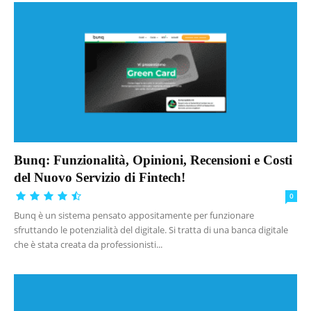
Bunq: Funzionalità, Opinioni, Recensioni e Costi
del Nuovo Servizio di Fintech!
0
Bunq è un sistema pensato appositamente per funzionare
sfruttando le potenzialità del digitale. Si tratta di una banca digitale
che è stata creata da professionisti...