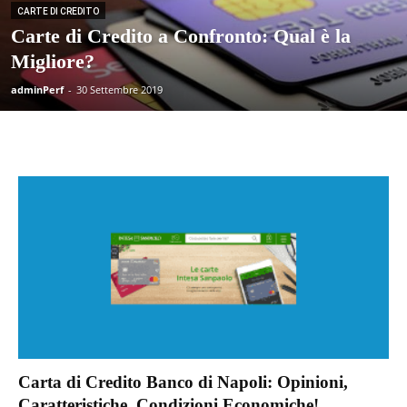
CARTE DI CREDITO
Carte di Credito a Confronto: Qual è la
Migliore?
adminPerf
-
30 Settembre 2019
Carta di Credito Banco di Napoli: Opinioni,
Caratteristiche, Condizioni Economiche!