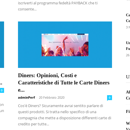
iscriverti al programma fedeltà PAYBACK che ti
consente...
Ca
Co
3 
Un
Fu
26
Diners: Opinioni, Costi e
U
.
Caratteristiche di Tutte le Carte Diners
e...
0
Al
adminPerf
-
20 Febbraio 2020
0
Co
non
Cos'è Diners? Sicuramente avrai sentito parlare di
 un
questi prodotti. Si tratta nello specifico di una
Fi
compagnia che mette a disposizione differenti carte di
credito per tutte...
Wa
Va