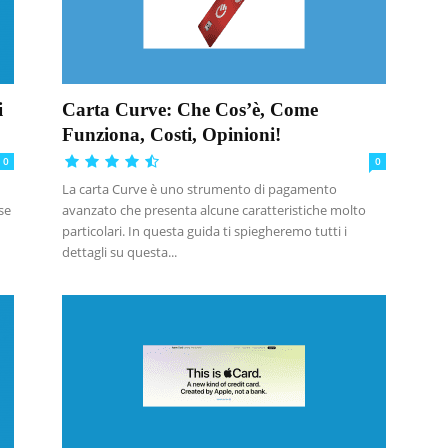
i
Carta Curve: Che Cos’è, Come
Funziona, Costi, Opinioni!
0
0
La carta Curve è uno strumento di pagamento
se
avanzato che presenta alcune caratteristiche molto
particolari. In questa guida ti spiegheremo tutti i
dettagli su questa...