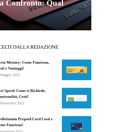
 a Confronto: Qual
CELTI DALLA REDAZIONE
rta Mooney: Come Funziona,
sti e Vantaggi!
 Maggio 2023
xi Speed: Come si Richiede,
nzionalità, Costi!
 Novembre 2022
diolanum Prepaid Card Costi e
me Funziona!
Novembre 2022