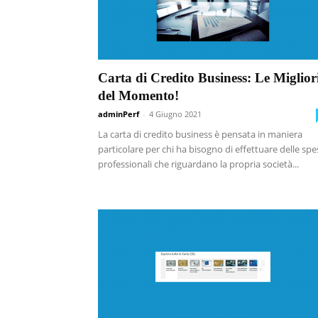
Carta di Credito Business: Le Miglior
del Momento!
adminPerf
-
4 Giugno 2021
La carta di credito business è pensata in maniera
particolare per chi ha bisogno di effettuare delle spe
professionali che riguardano la propria società...