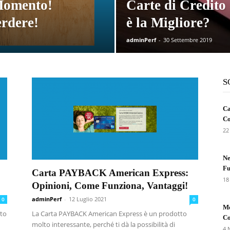
 Momento!
Carte di Credito
rdere!
è la Migliore?
adminPerf
-
30 Settembre 2019
S
Ca
Co
22
Ne
Fu
Carta PAYBACK American Express:
18
Opinioni, Come Funziona, Vantaggi!
adminPerf
-
12 Luglio 2021
0
0
Me
lto
La Carta PAYBACK American Express è un prodotto
Co
molto interessante, perché ti dà la possibilità di
4 