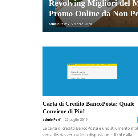
Revolving Migliori del
Promo Online da Non Pe
adminPerf
-
5 Marzo 2020
Carta di Credito BancoPosta: Quale
Conviene di Più!
adminPerf
-
22 Luglio 2019
La carta di credito BancoPosta è uno strumento mo
versatile, davvero utile, a disposizione di chi è alla